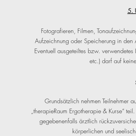
5. 
Fotografieren, Filmen, Tonaufzeichnun
Aufzeichnung oder Speicherung in den An
Eventuell ausgeteiltes bzw. verwendetes 
etc.) darf auf kein
Grundsätzlich nehmen Teilnehmer a
„therapieRaum Ergotherapie & Kurse“ teil.
gegebenenfalls ärztlich rückzuversich
körperlichen und seelisch