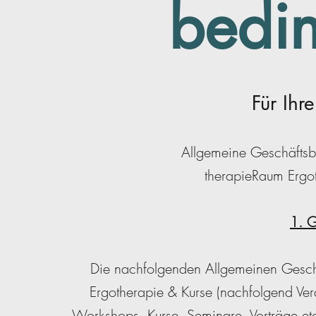
bedi
Für Ihr
Allgemeine Geschäfts
therapieRaum Ergot
1. G
Die nachfolgenden Allgemeinen Geschä
Ergotherapie & Kurse (nachfolgend Vera
Workshops, Kurse, Seminare, Vorträge etc