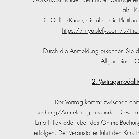
als „K
Für Online-Kurse, die über die Plattf
https://myablefy.com/s/the
Durch die Anmeldung erkennen Sie die
Allgemeinen G
2. Vertragsmodalit
Der Vertrag kommt zwischen dem 
Buchung/Anmeldung zustande. Diese kann 
Email, Fax oder über das Online-Buchun
erfolgen. Der Veranstalter führt den Ku